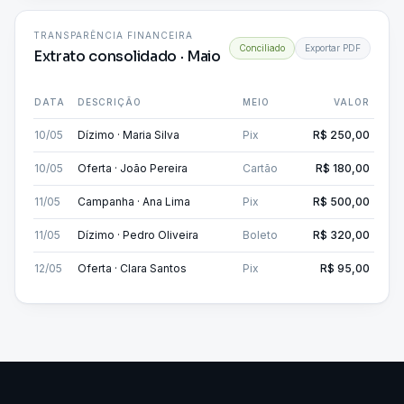
TRANSPARÊNCIA FINANCEIRA
Conciliado
Exportar PDF
Extrato consolidado · Maio
DATA
DESCRIÇÃO
MEIO
VALOR
10/05
Dízimo · Maria Silva
Pix
R$ 250,00
✓
10/05
Oferta · João Pereira
Cartão
R$ 180,00
✓
11/05
Campanha · Ana Lima
Pix
R$ 500,00
✓
11/05
Dízimo · Pedro Oliveira
Boleto
R$ 320,00
✓
12/05
Oferta · Clara Santos
Pix
R$ 95,00
✓