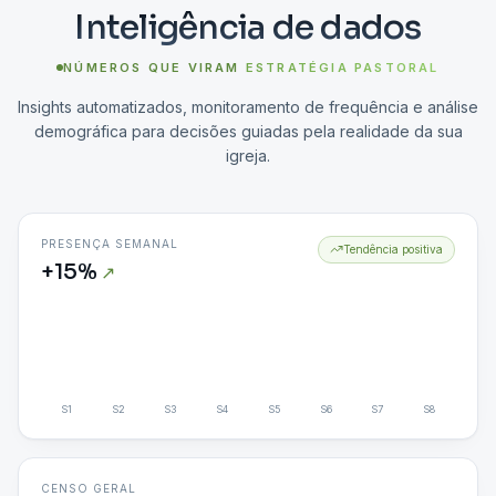
Inteligência de dados
NÚMEROS QUE VIRAM
ESTRATÉGIA PASTORAL
Insights automatizados, monitoramento de frequência e análise
demográfica para decisões guiadas pela realidade da sua
igreja.
PRESENÇA SEMANAL
Tendência positiva
+15%
↗
S
1
S
2
S
3
S
4
S
5
S
6
S
7
S
8
CENSO GERAL