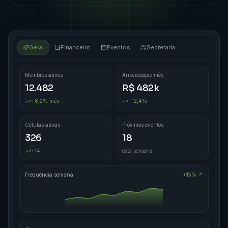
Geral
Financeiro
Eventos
Secretaria
Membros ativos
Arrecadação mês
12.482
R$ 482k
+8,2% mês
+12,4%
Células ativas
Próximos eventos
326
18
+14
esta semana
Frequência semanal
+15% ↗