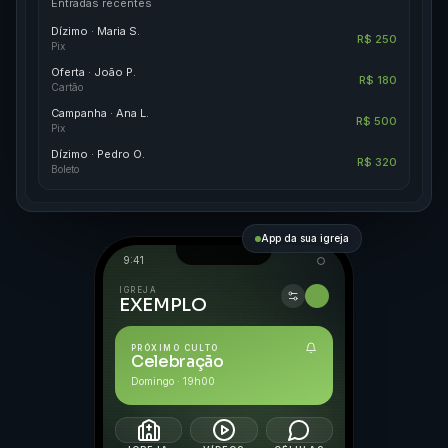
Entradas recentes
Dízimo · Maria S.
R$ 250
Pix
Oferta · João P.
R$ 180
Cartão
Campanha · Ana L.
R$ 500
Pix
Dízimo · Pedro O.
R$ 320
Boleto
App da sua igreja
9:41
IGREJA
EXEMPLO
PRÓXIMO CULTO
Celebração
Domingo · 19h00