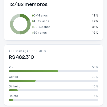
12.482 membros
0–14 anos
18%
15–29 anos
32%
30–49 anos
31%
50+ anos
19%
ARRECADAÇÃO POR MEIO
R$ 482.310
Pix
55
%
Cartão
30
%
Dinheiro
10
%
Boleto
5
%