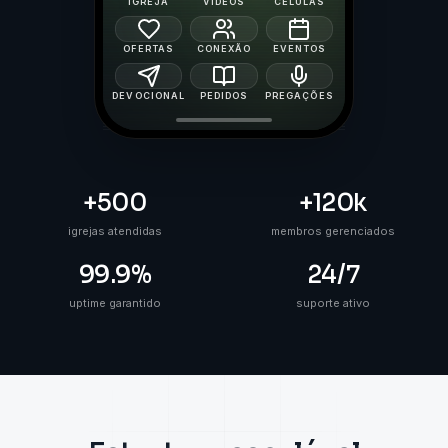
IGREJA
VÍDEOS
CÉLULAS
OFERTAS
CONEXÃO
EVENTOS
DEVOCIONAL
PEDIDOS
PREGAÇÕES
+500
+120k
igrejas atendidas
membros gerenciados
99.9%
24/7
uptime garantido
suporte ativo